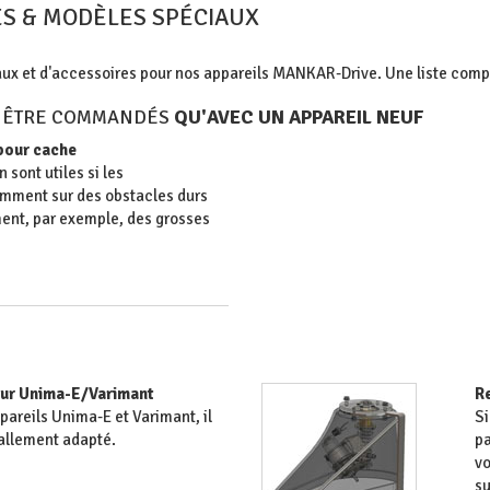
ES & MODÈLES SPÉCIAUX
aux et d'accessoires pour nos appareils MANKAR-Drive. Une liste comp
T ÊTRE COMMANDÉS
QU'AVEC UN APPAREIL NEUF
 pour cache
 sont utiles si les
mment sur des obstacles durs
ent, par exemple, des grosses
our Unima-E/Varimant
R
pareils Unima-E et Varimant, il
Si
iallement adapté.
pa
vo
su