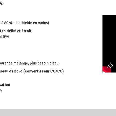
R®
'à 80 % d'herbicide en moins)
s défini et étroit
active
éparer de mélange, plus besoin d'eau
réseau de bord (convertisseur CC/CC)
sation
on