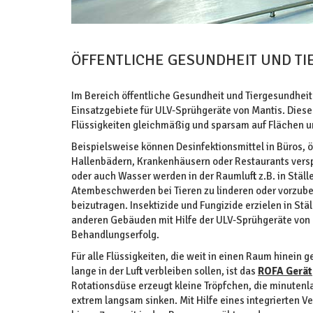
ÖFFENTLICHE GESUNDHEIT UND T
Im Bereich öffentliche Gesundheit und Tiergesundheit 
Einsatzgebiete für ULV-Sprühgeräte von Mantis. Diese 
Flüssigkeiten gleichmäßig und sparsam auf Flächen und
Beispielsweise können Desinfektionsmittel in Büros, 
Hallenbädern, Krankenhäusern oder Restaurants versp
oder auch Wasser werden in der Raumluft z.B. in Ställe
Atembeschwerden bei Tieren zu linderen oder vorzub
beizutragen. Insektizide und Fungizide erzielen in S
anderen Gebäuden mit Hilfe der ULV-Sprühgeräte von
Behandlungserfolg.
Für alle Flüssigkeiten, die weit in einen Raum hinein 
lange in der Luft verbleiben sollen, ist das
ROFA Gerät
Rotationsdüse erzeugt kleine Tröpfchen, die minutenl
extrem langsam sinken. Mit Hilfe eines integrierten V