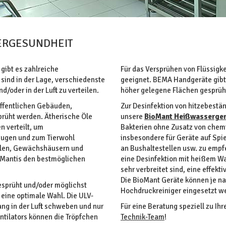
IERGESUNDHEIT
gibt es zahlreiche
Für das Versprühen von Flüssigke
sind in der Lage, verschiedenste
geeignet. BEMA Handgeräte gibt 
/oder in der Luft zu verteilen.
höher gelegene Flächen gesprüh
öffentlichen Gebäuden,
Zur Desinfektion von hitzebest
rüht werden. Ätherische Öle
unsere
BioMant Heißwasserger
n verteilt, um
Bakterien ohne Zusatz von chemi
eugen und zum Tierwohl
insbesondere für Geräte auf Spie
tällen, Gewächshäusern und
an Bushaltestellen usw. zu empfe
 Mantis den bestmöglichen
eine Desinfektion mit heißem Was
sehr verbreitet sind, eine effekt
Die BioMant Geräte können je na
gesprüht und/oder möglichst
Hochdruckreiniger eingesetzt w
eine optimale Wahl. Die ULV-
ang in der Luft schweben und nur
Für eine Beratung speziell zu Ih
entilators können die Tröpfchen
Technik-Team
!